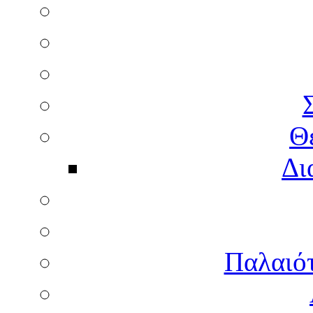
Θ
Δι
Παλαιότ