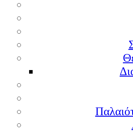
Θ
Δι
Παλαιότ