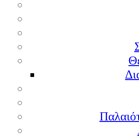
Θ
Δι
Παλαιότ