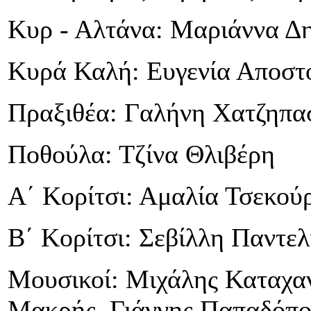
Κυρ - Αλτάνα: Μαριάννα Δ
Κυρά Καλή: Ευγενία Αποστ
Πραξιθέα: Γαλήνη Χατζηπα
Ποθούλα: Τζίνα Θλιβέρη
A΄ Κορίτσι: Αμαλία Τσεκού
Β΄ Κορίτσι: Σεβίλλη Παντελ
Μουσικοί: Μιχάλης Καταχα
Μακρής, Γιάννης Παπαδόπο