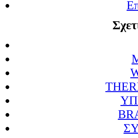
Επ
Σχετ
M
W
THER
ΥΠ
BR
Σ