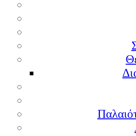
Θ
Δι
Παλαιότ