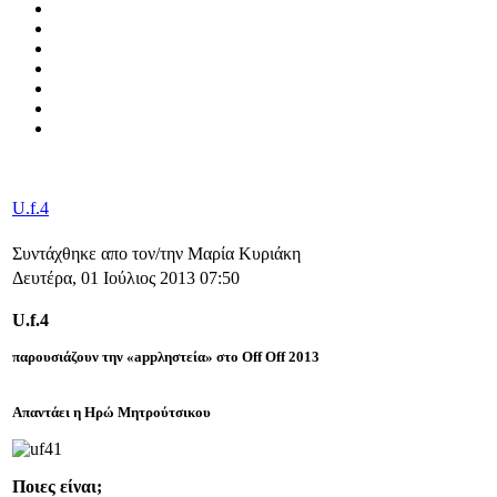
U.f.4
Συντάχθηκε απο τον/την Μαρία Κυριάκη
Δευτέρα, 01 Ιούλιος 2013 07:50
U
.f.4
παρουσιάζουν την «
a
ppληστεία» στο Off Off 2013
Απαντάει η Ηρώ Μητρούτσικου
Ποιες είναι;