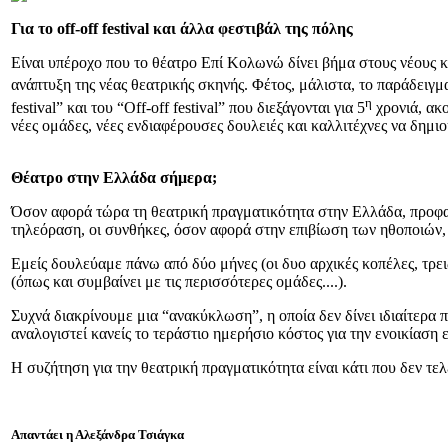
Για το
off
-
off
festival
και άλλα φεστιβάλ της πόλης
Είναι υπέροχο που το θέατρο Επί Κολωνώ δίνει βήμα στους νέους κ
ανάπτυξη της νέας θεατρικής σκηνής. Φέτος, μάλιστα, το παράδειγμα
η
festival” και του “Off-off festival” που διεξάγονται για 5
χρονιά, ακο
νέες ομάδες, νέες ενδιαφέρουσες δουλειές και καλλιτέχνες να δημι
Θέατρο στην Ελλάδα σήμερα;
Όσον αφορά τώρα τη θεατρική πραγματικότητα στην Ελλάδα, προφανώς
τηλεόραση, οι συνθήκες, όσον αφορά στην επιβίωση των ηθοποιών, σ
Εμείς δουλεύαμε πάνω από δύο μήνες (οι δυο αρχικές κοπέλες, τρει
(όπως και συμβαίνει με τις περισσότερες ομάδες....).
Συχνά διακρίνουμε μια “ανακύκλωση”, η οποία δεν δίνει ιδιαίτερα πε
αναλογιστεί κανείς το τεράστιο ημερήσιο κόστος για την ενοικίαση 
Η συζήτηση για την θεατρική πραγματικότητα είναι κάτι που δεν τελ
Απαντάει η Αλεξάνδρα Τσιάγκα