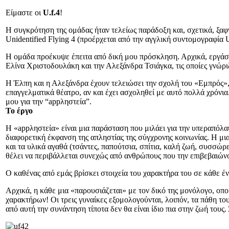
Είμαστε οι
U
.f.4
!
Η συγκρότηση της ομάδας ήταν τελείως παράδοξη και, σχετικά, ξαφν
Unidentified Flying 4 (προέρχεται από την αγγλική συντομογραφία U
Η ομάδα προέκυψε έπειτα από δική μου πρόσκληση. Αρχικά, εργάστ
Ελίνα Χριστοδουλάκη και την Αλεξάνδρα Τσιάγκα, τις οποίες γνώρ
Η Έλπη και η Αλεξάνδρα έχουν τελειώσει την σχολή του «Εμπρός»,
επαγγελματικά θέατρο, αν και έχει ασχοληθεί με αυτό πολλά χρό
μου για την “appληστεία”.
Το έργο
Η «appληστεία» είναι μια παράσταση που μιλάει για την υπεραπόλαυ
διαφορετική έκφανση της απληστίας της σύγχρονης κοινωνίας. Η μια
και τα υλικά αγαθά (τσάντες, παπούτσια, σπίτια, καλή ζωή, συσσώρ
θέλει να περιβάλλεται συνεχώς από ανθρώπους που την επιβεβαιώνου
Ο καθένας από εμάς βρίσκει στοιχεία του χαρακτήρα του σε κάθε έ
Αρχικά, η κάθε μια «παρουσιάζεται» με τον δικό της μονόλογο, οπο
χαρακτήρων! Οι τρεις γυναίκες εξομολογούνται, λοιπόν, τα πάθη του
από αυτή την συνάντηση τίποτα δεν θα είναι ίδιο πια στην ζωή τους. 