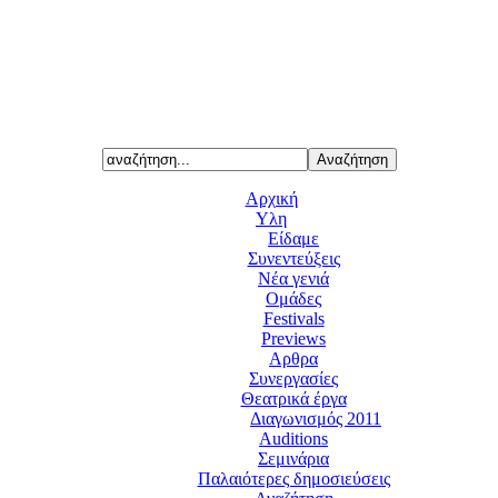
Αρχική
Υλη
Είδαμε
Συνεντεύξεις
Νέα γενιά
Ομάδες
Festivals
Previews
Αρθρα
Συνεργασίες
Θεατρικά έργα
Διαγωνισμός 2011
Auditions
Σεμινάρια
Παλαιότερες δημοσιεύσεις