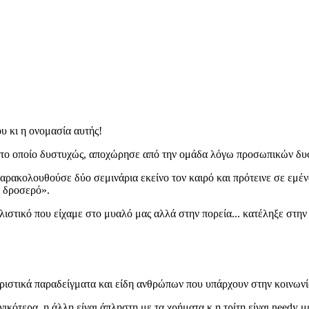
υ κι η ονομασία αυτής!
δας το οποίο δυστυχώς, αποχώρησε από την ομάδα λόγω προσωπικών δ
ακολουθούσε δύο σεμινάρια εκείνο τον καιρό και πρότεινε σε εμένα 
ι δροσερό».
ιστικό που είχαμε στο μυαλό μας αλλά στην πορεία... κατέληξε στην 
ηριστικά παραδείγματα και είδη ανθρώπων που υπάρχουν στην κοινωνία
νικότερα, η άλλη είναι άπληστη με τα χρήματα κ η τρίτη είναι needy 