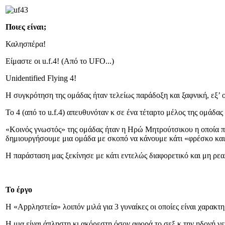
Ποιες είναι;
Καλησπέρα!
Είμαστε οι u.f.4! (Από το UFO...)
Unidentified Flying 4!
Η συγκρότηση της ομάδας ήταν τελείως παράδοξη και ξαφνική, εξ’ ο
Το 4 (από το u.f.4) απευθυνόταν κ σε ένα τέταρτο μέλος της ομά
«Κοινός γνωστός» της ομάδας ήταν η Ηρώ Μητρούτσικου η οποία παρ
δημιουργήσουμε μια ομάδα με σκοπό να κάνουμε κάτι «φρέσκο κα
Η παράσταση μας ξεκίνησε με κάτι εντελώς διαφορετικό και μη ρεαλ
Το έργο
Η «Appληστεία» λοιπόν μιλά για 3 γυναίκες οι οποίες είναι χαρακτ
Η μια είναι άπληστη κι ακόρεστη όσον αφορά το σεξ κ την ηδονή γε