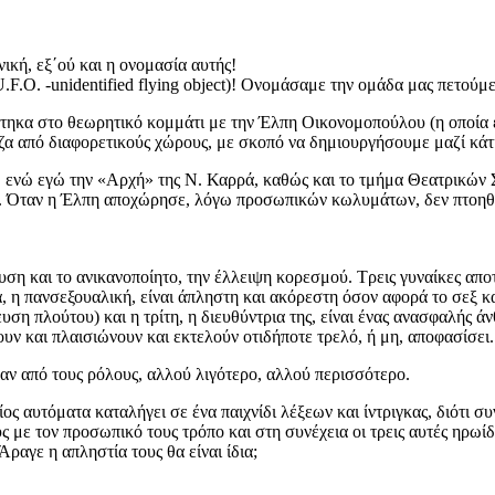
ική, εξ΄ού και η ονομασία αυτής!
.F.O. -unidentified flying object)! Ονομάσαμε την ομάδα μας πετούμεν
ηκα στο θεωρητικό κομμάτι με την Έλπη Οικονομοπούλου (η οποία είν
ιζα από διαφορετικούς χώρους, με σκοπό να δημιουργήσουμε μαζί κά
 ενώ εγώ την «Αρχή» της Ν. Καρρά, καθώς και το τμήμα Θεατρικών Σ
νια. Όταν η Έλπη αποχώρησε, λόγω προσωπικών κωλυμάτων, δεν πτοηθ
ση και το ανικανοποίητο, την έλλειψη κορεσμού. Τρεις γυναίκες αποτε
, η πανσεξουαλική, είναι άπληστη και ακόρεστη όσον αφορά το σεξ κα
ευση πλούτου) και η τρίτη, η διευθύντρια της, είναι ένας ανασφαλής
ν και πλαισιώνουν και εκτελούν οτιδήποτε τρελό, ή μη, αποφασίσει..
ναν από τους ρόλους, αλλού λιγότερο, αλλού περισσότερο.
ίος αυτόματα καταλήγει σε ένα παιχνίδι λέξεων και ίντριγκας, διότι 
ς με τον προσωπικό τους τρόπο και στη συνέχεια οι τρεις αυτές ηρωί
Άραγε η απληστία τους θα είναι ίδια;