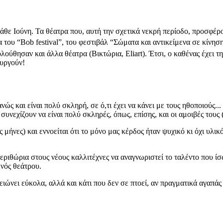
άθε Ιούνη. Τα θέατρα που, αυτή την σχετικά νεκρή περίοδο, προσφέ
 του “Βοb festival”, του φεστιβάλ “Σώματα και αντικείμενα σε κίνηση
λούθησαν και άλλα θέατρα (Βικτώρια, Eliart). Έτσι, o καθένας έχει τη
ουργούν!
 και είναι πολύ σκληρή, σε ό,τι έχει να κάνει με τους ηθοποιούς... 
υνεχίζουν να είναι πολύ σκληρές, όπως, επίσης, και οι αμοιβές τους 
ς μήνες) και εννοείται ότι το μόνο μας κέρδος ήταν ψυχικό κι όχι υ
ριθώρια στους νέους καλλιτέχνες να αναγνωριστεί το ταλέντο που ίσως
ενός θεάτρου.
ειώνει εύκολα, αλλά και κάτι που δεν σε πτοεί, αν πραγματικά αγαπάς