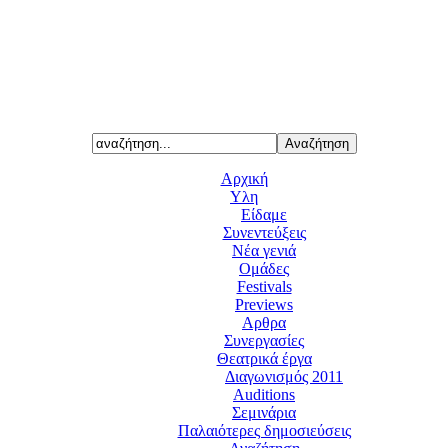
Αρχική
Υλη
Είδαμε
Συνεντεύξεις
Νέα γενιά
Ομάδες
Festivals
Previews
Αρθρα
Συνεργασίες
Θεατρικά έργα
Διαγωνισμός 2011
Auditions
Σεμινάρια
Παλαιότερες δημοσιεύσεις