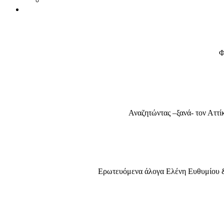
Φ
Αναζητώντας –ξανά- τον Αττ
Ερωτευόμενα άλογα Ελένη Ευθυμίου &