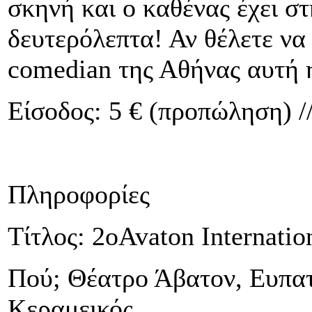
σκηνή και ο καθένας έχει σ
δευτερόλεπτα! Αν θέλετε να
comedian της Αθήνας αυτή η
Είσοδος: 5 € (προπώληση) //
Πληροφορίες
Τίτλος
: 2
ο
Avaton Internatio
Πού; Θέατρο Άβατον, Ευπατ
Κεραμεικός