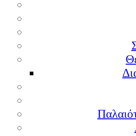
Θ
Δι
Παλαιότ