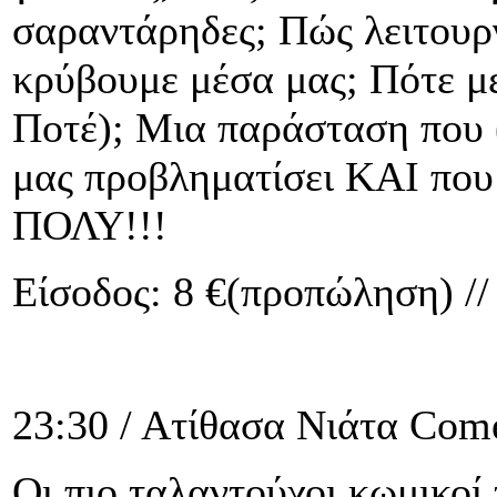
σαραντάρηδες; Πώς λειτουργ
κρύβουμε μέσα μας; Πότε με
Ποτέ); Μια παράσταση που (
μας προβληματίσει ΚΑΙ που
ΠΟΛΥ!!!
Είσοδος: 8 €(προπώληση) //
23:30 / Aτίθασα Νιάτα Co
Οι πιο ταλαντούχοι κωμικοί 