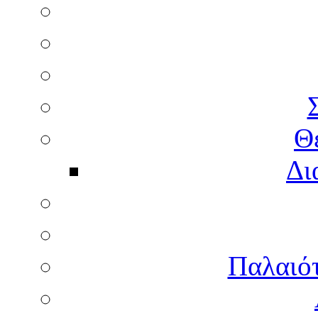
Θ
Δι
Παλαιότ