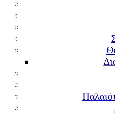
Θ
Δι
Παλαιότ