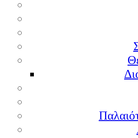
Θ
Δι
Παλαιότ