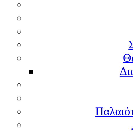
Θ
Δι
Παλαιότ