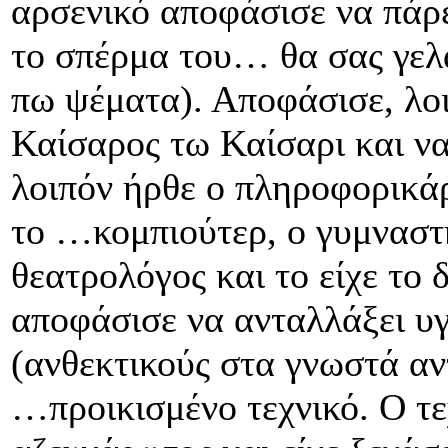
αρσενικό αποφάσισε να πάρει
το σπέρμα του… θα σας γελά
πω ψέματα). Αποφάσισε, λοι
Καίσαρος τω Καίσαρι και να 
λοιπόν ήρθε ο πληροφορικάρ
το …κομπιούτερ, ο γυμναστή
θεατρολόγος και το είχε το 
αποφάσισε να ανταλλάξει υγ
(ανθεκτικούς στα γνωστά αντ
…προικισμένο τεχνικό. Ο τε