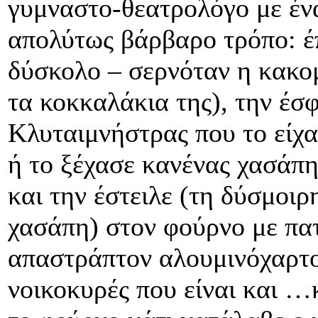
γυμναστο-θεατρολόγο με έν
απολύτως βάρβαρο τρόπο: έπ
δύσκολο – σερνόταν η κακομ
τα κοκκαλάκια της), την έσφ
Κλυταιμνήστρας που το είχ
ή το ξέχασε κανένας χασάπης
και την έστειλε (τη δύσμοι
χασάπη) στον φούρνο με πατ
απαστράπτον αλουμινόχαρτο 
νοικοκυρές που είναι και …