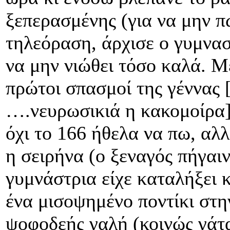
ξεπερασμένης (για να μην π
τηλεόραση, άρχισε ο γυμνασ
να μην νιώθει τόσο καλά. Με
πρώτοι σπασμοί της γέννας 
….νευρωσικιά η κακομοίρα]
όχι το 166 ήθελα να πω, αλ
η σειρήνα (ο ξεναγός πήγαιν
γυμνάστρια είχε καταλήξει κ
ένα μισοψημένο ποντίκι στην
ψοφοδεής γαλή (κοινώς γάτα