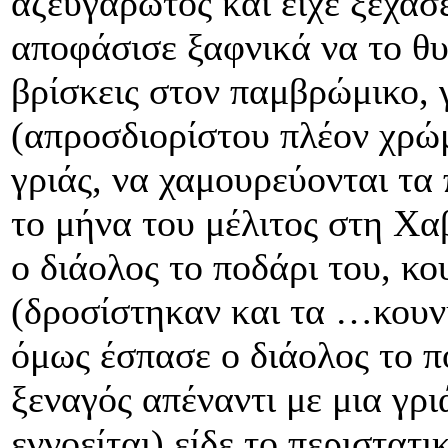
αζευγάρωτος και είχε ξεχάσε
αποφάσισε ξαφνικά να το θυ
βρίσκεις στον παμβρώμικο,
(απροσδιορίστου πλέον χρώμ
γριάς, να χαμουρεύονται τα
το μήνα του μέλιτος στη Χα
ο διάολος το ποδάρι του, κ
(δροσίστηκαν και τα …κουν
όμως έσπασε ο διάολος το π
ξεναγός απέναντι με μια γρι
εννοείται) είδε το περιστατι