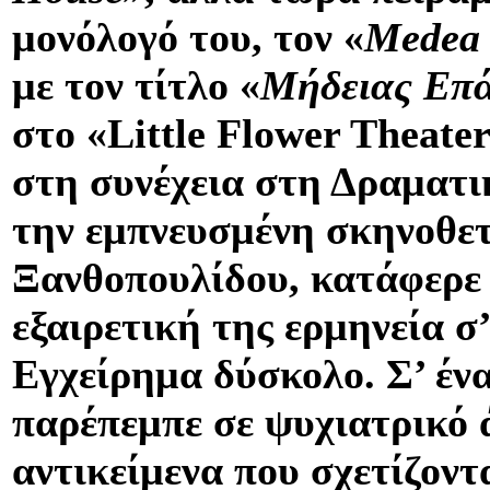
μονόλογό του, τον «
Medea
με τον τίτλο «
Μήδειας Επ
στο «
Little
Flower
Theate
στη συνέχεια στη Δραματ
την εμπνευσμένη σκηνοθε
Ξανθοπουλίδου, κατάφερε 
εξαιρετική της ερμηνεία σ
Εγχείρημα δύσκολο. Σ’ έν
παρέπεμπε σε ψυχιατρικό 
αντικείμενα που σχετίζοντ