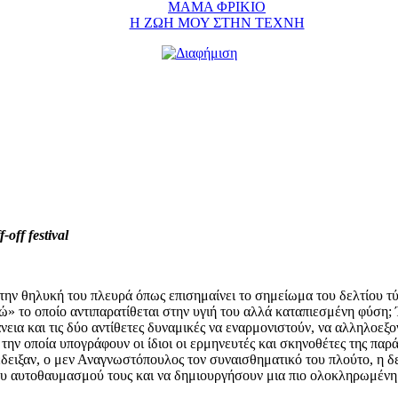
ΜΑΜΑ ΦΡΙΚΙΟ
Η ΖΩΗ ΜΟΥ ΣΤΗΝ ΤΕΧΝΗ
off festival
α την θηλυκή του πλευρά όπως επισημαίνει το σημείωμα του δελτίου τ
γώ» το οποίο αντιπαρατίθεται στην υγιή του αλλά καταπιεσμένη φύση;
νεια και τις δύο αντίθετες δυναμικές να εναρμονιστούν, να αλληλοεξον
την οποία υπογράφουν οι ίδιοι οι ερμηνευτές και σκηνοθέτες της παρ
έδειξαν, ο μεν Αναγνωστόπουλος τον συναισθηματικό του πλούτο, η δ
ου αυτοθαυμασμού τους και να δημιουργήσουν μια πιο ολοκληρωμένη 