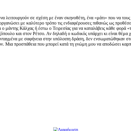
 να λειτουργούν σε σχέση με έναν σκηνοθέτη, ένα «μάτι» που να τους
να οργανώσει με καλύτερο τρόπο τις ενδιαφέρουσες πιθανώς ως προθέσε
ι ο μάντης Κάλχας ή έστω ο Τειρεσίας για να καταλάβεις κάθε φορά «τ
ρζόπουλο και στον Ρέτσο. Αν δηλαδή ο κωδικός υπάρχει κι είναι θέμα 
ν ενταγμένα με σαφήνεια στην υπόλοιπη δράση, δεν ενσωματώθηκαν στ
ν. Μια προσπάθεια που μπορεί κατά τη γνώμη μου να αποδώσει καρπού