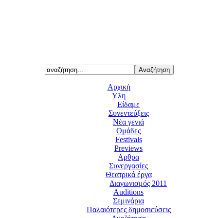
Αρχική
Υλη
Είδαμε
Συνεντεύξεις
Νέα γενιά
Ομάδες
Festivals
Previews
Αρθρα
Συνεργασίες
Θεατρικά έργα
Διαγωνισμός 2011
Auditions
Σεμινάρια
Παλαιότερες δημοσιεύσεις