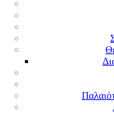
Θ
Δι
Παλαιότ