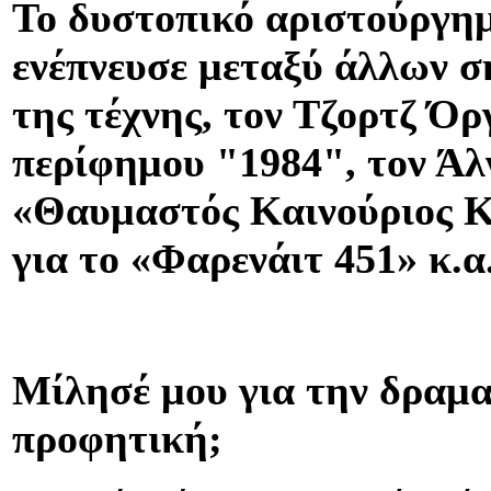
Το δυστοπικό αριστούργημ
ενέπνευσε μεταξύ άλλων 
της τέχνης, τον Τζορτζ Όρ
περίφημου "1984", τον Άλ
«Θαυμαστός Καινούριος Κ
για το «Φαρενάιτ 451» κ.α
Μίλησέ μου για την δραμα
προφητική;