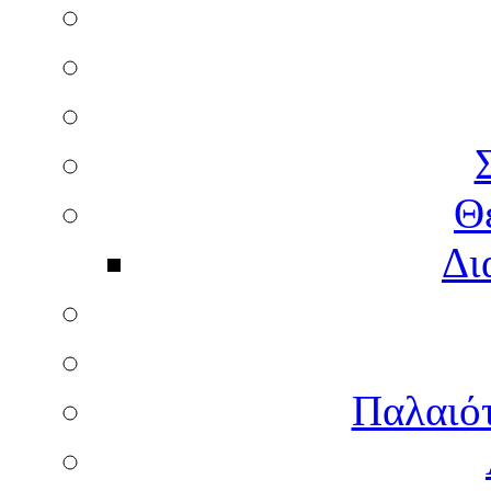
Θ
Δι
Παλαιότ