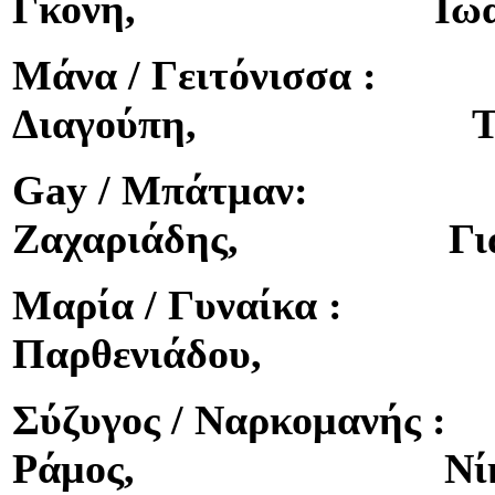
Γκόνη, Ιωάννα 
Μάνα / Γειτόνισσ
Διαγούπη, Τζένη
Gay / Μπάτμα
Ζαχαριάδης, Γιάνν
Μαρία / Γυναίκα
Παρθενιάδου, Δήμ
Σύζυγος / Ναρκομαν
Ράμος, Νίκος Γ