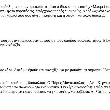
ρόβλημα που αντιμετωπίζεις είναι ο ίδιος σου ο εαυτός. «Μπορεί να 
και να μην τα παρατήσεις. Υπάρχουν πολλές δυσκολίες. Αλλά ως νέοι έ
ι οι καρποί που σου δίνει η επιμονή και η σωστή και πολύ δουλειά.
τούχους ανθρώπους σαν αυτούς με τους οποίους δουλεύω τώρα. Θέλω
ινωνική αξία.
ασκάλα. Αυτή με έμαθε και συνεχίζει να με μαθαίνει τι σημαίνει θέα
ώ από σπουδαίους δασκάλους. Ο Πάρης Μαντόπουλος, ο Ανρί Κεργκομ
ιδιοτέλεια παλεύουν για ένα ιδανικό. Για λίγη δικαιοσύνη. Γνώρισα
να δικαίωμα να επαναπαύεσαι, να γκρινιάζεις, να φοβάσαι. Απλώς εμπ