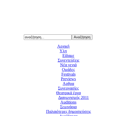
Αρχική
Υλη
Είδαμε
Συνεντεύξεις
Νέα γενιά
Ομάδες
Festivals
Previews
Αρθρα
Συνεργασίες
Θεατρικά έργα
Διαγωνισμός 2011
Auditions
Σεμινάρια
Παλαιότερες δημοσιεύσεις