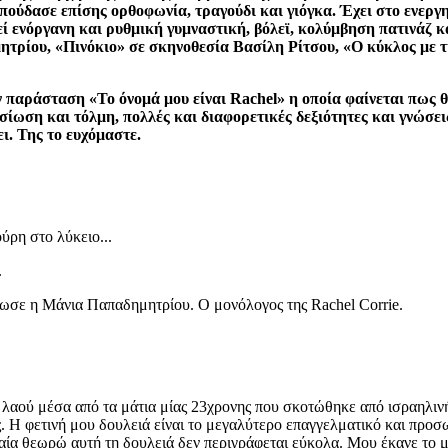
ούδασε επίσης ορθοφωνία, τραγούδι και γιόγκα. Έχει στο ενεργη
ί ενόργανη και ρυθμική γυμναστική, βόλεϊ, κολύμβηση πατινάζ κα
τρίου, «Πινόκιο» σε σκηνοθεσία Βασίλη Ρίτσου, «Ο κύκλος με τ
ην παράσταση «Το όνομά μου είναι
Rachel
» η οποία φαίνεται πως 
οσίωση και τόλμη, πολλές και διαφορετικές δεξιότητες και γνώσε
ι. Της το ευχόμαστε.
ύρη στο λύκειο...
.
δωσε η Μάνια Παπαδημητρίου. Ο μονόλογος της Rachel Corrie.
 λαού μέσα από τα μάτια μίας 23χρονης που σκοτώθηκε από ισραηλινή 
 Η φετινή μου δουλειά είναι το μεγαλύτερο επαγγελματικό και προσωπ
υδαία θεωρώ αυτή τη δουλειά δεν περιγράφεται εύκολα. Μου έκανε το