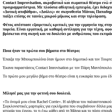
Contact Improvisation
,
ακροβατικό και σωματικό θέατρο ενώ σπ
προγραμματίστρια. Με πλούσια αθλητική εμπειρία, έχει διδαχτε
«Δυτική αποβάθρα», «Δούλες» σε σκηνοθεσία Μάνιας Παπαδημη
παίξει επίσης σε ταινίες μικρού μήκους και στην τηλεόραση.
Φέτος απέσπασε εξαιρετικές κριτικές για την ερμηνεία της στ
πορεία. Είναι εργατική, με καθαρή αντίληψη για την τέχνη, αφ
βρίσκεται στη σκηνή και να δουλεύει με ανθρώπους που εκτιμάε
Ποια ήταν τα πρώτα σου βήματα στο θέατρο;
Έπαιξα την Μπουμπουλίνα όταν ήμουν στο δημοτικό και τον Τουρτο
Έκανα παραστάσεις Contact Imrovisation με τον Πάρη Μαντόπουλο
Το πρώτο μου μεγάλο βήμα στο θέατρο είναι η ευκαιρία που μου έ
Μίλησέ μας για την φετινή σου δουλειά.
«Το όνομά μου είναι Rachel Corrie». Η αλήθεια του παλαιστινιακού
Συγκλονιστικές μαρτυρίες για εγκλήματα που συμβαίνουν δίπλα μας.
ιστορία του έργου, το τι έχω μάθει από τη Μάνια και το πόσο σπο