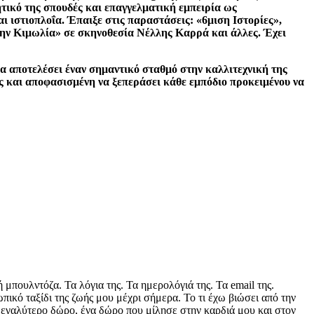
τικό της σπουδές και επαγγελματική εμπειρία ως
ι ιστιοπλοΐα. Έπαιξε στις παραστάσεις: «6μιση Ιστορίες»,
ην Κιμωλία» σε σκηνοθεσία Νέλλης Καρρά και άλλες. Έχει
θα αποτελέσει έναν σημαντικό σταθμό στην καλλιτεχνική της
ις και αποφασισμένη να ξεπεράσει κάθε εμπόδιο προκειμένου να
μπουλντόζα. Τα λόγια της. Τα ημερολόγιά της. Τα email της.
ικό ταξίδι της ζωής μου μέχρι σήμερα. Το τι έχω βιώσει από την
 μεγαλύτερο δώρο, ένα δώρο που μίλησε στην καρδιά μου και στον