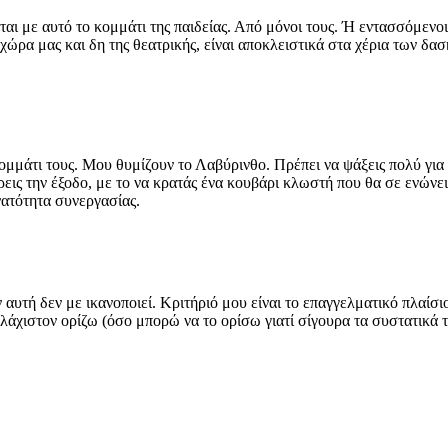
ι με αυτό το κομμάτι της παιδείας. Από μόνοι τους. Ή εντασσόμενοι 
χώρα μας και δη της θεατρικής, είναι αποκλειστικά στα χέρια των δα
ομμάτι τους. Μου θυμίζουν το Λαβύρινθο. Πρέπει να ψάξεις πολύ για 
βρεις την έξοδο, με το να κρατάς ένα κουβάρι κλωστή που θα σε ενών
νατότητα συνεργασίας.
ν αυτή δεν με ικανοποιεί. Κριτήριό μου είναι το επαγγελματικό πλαίσ
υλάχιστον ορίζω (όσο μπορώ να το ορίσω γιατί σίγουρα τα συστατικά 