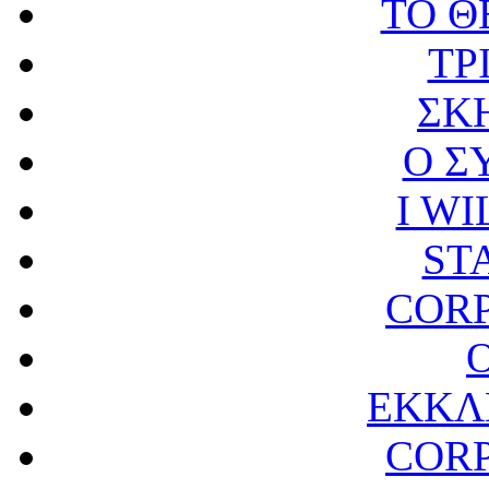
ΤΟ Θ
ΤΡ
ΣΚ
Ο Σ
I WI
ST
CORP
ΕΚΚΛ
CORP