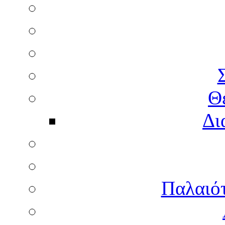
Θ
Δι
Παλαιότ