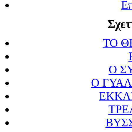
Επ
Σχετ
ΤΟ Θ
Ο Σ
Ο ΓΥΑ
ΕΚΚΛ
ΤΡΕ
ΒΥΣ