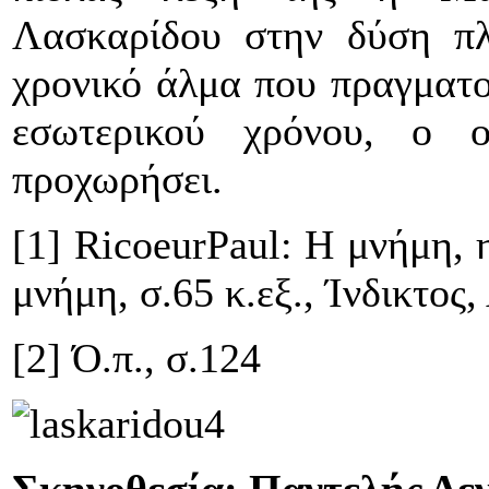
Λασκαρίδου στην δύση πλ
χρονικό άλμα που πραγματο
εσωτερικού χρόνου, ο ο
προχωρήσει.
[1]
Ricoeur
Paul
: Η μνήμη, η
μνήμη, σ.65 κ.εξ., Ίνδικτος
[2] Ό.π., σ.124