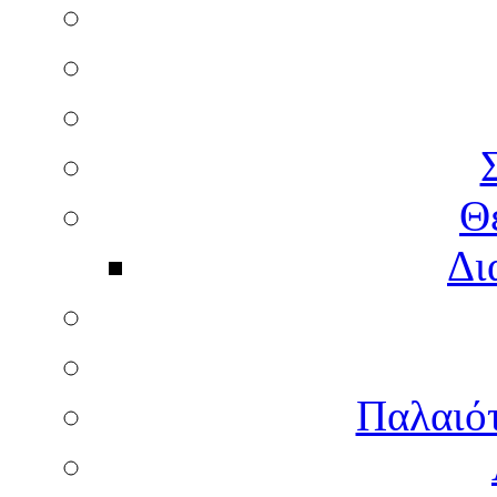
Θ
Δι
Παλαιότ