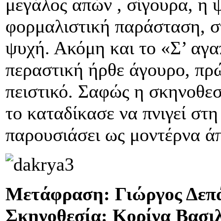
μεγάλος απών , σίγουρα, η ψ
φορμαλιστική παράσταση, στ
ψυχή. Ακόμη και το «Σ’ αγα
περαστική ήρθε άγουρο, πρώ
πειστικό. Σαφώς η σκηνοθεσ
το καταδίκασε να πνιγεί στ
παρουσιάσει ως μοντέρνα ά
Μετάφραση: Γιώργος Δεπ
Σκηνοθεσία: Κορίνα Βασιλ