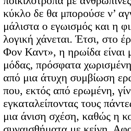
ποικιλότροπα με ανθρώπινες
κύκλο δε θα μπορούσε ν’ αγν
μάλιστα ο εγωισμός και η φ
λογική χάνεται. Έτσι, στο 
Φον Καντ», η ηρωίδα είναι 
μόδας, πρόσφατα χωρισμένη 
από μια άτυχη συμβίωση ερω
που, εκτός από ερωμένη, γίν
εγκαταλείποντας τους πάντε
μια άνιση σχέση, καθώς η κο
συναισθήματα με κείνη. Αφο