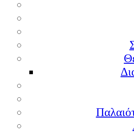
Θ
Δι
Παλαιότ