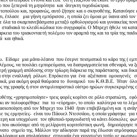
ο που ξεπερνά τη μητρότητα και άτεγκτη τυχοδιώκτρια.
οπούλου και, προφανώς, αυτό ζήτησε και ο σκηνοθέτης. Κατανόησε 
 έπλασε μια γήινη εμπόρισσα , η οποία ζει όμοια με ύαινα από τον 
αμε όλα τα σκαμπανεβάσματα μεταξύ ορθολογισμού και γυναικείας πο
σταδιακά το κλειδί-κώδικα του συγγραφέα. Ο Μπρεχτ ήθελε να κατα
ρκεια του τριακονταετή πολέμου τον αραμπά της και τα τρία της παιδι
ά και ηθικά.
 Είδαμε μια μάνα-λέαινα που έσερνε πεισματικά το κάρο της ( εμπ
ολέμους, να πουλάει εμπορεύματα, να διαπραγματεύεται σθεναρά, να ξο
ταθερή γραμμή απόδοσης στην τρίωρη διάρκεια της παράστασης και δι
ια στην εναλλαγή ρόλων. Επρόκειτο για ένα αξιέπαινα ομοιογενές 
ικά, μια ακόμη φορά θαύμασα το δυναμικό του Κ.Θ.Β.Ε. Ήταν όλο
 της γραφής ή στον αντιμιλιταριστικό οίστρο ηρώων συγκεκριμένης 
ηνοθέτης «χρησιμοποίησε» τρεις φορές κορίτσι σε ρόλο στρατιώτη, 
ι αν πολυφορέθηκε πια το «εύρημα», το οποίο καλύτερα να το λέμε
στασιοποίηση από τον Μπρεχτ του 1940 ήταν επιβεβλημένη και η ανάγ
ε τις ερμηνείες- είναι του Πάουελ Ντεσσάου, η οποία γράφτηκε γι
αίτερη και υποχρέωνε τον ηθοποιό-τραγουδιστή να κάνει δύσκολες 
δι που ακούσαμε από τη μελίρρυτη κοριτσίστικη φωνή, δημιούργησε 
ύνατο σημείο της. Μάλλον την αδίκησαν παρά της έδωσαν ατμόσφαιρα
κυκλόραμα και απολαύσαμε στιγμιαία ένα χιονισμένο τοπίο με φωταγω