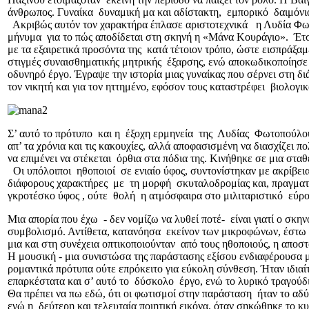
άνθρωπος. Γυναίκα δυναμική μα και αδίστακτη, εμπορικό δαιμόνι
Ακριβώς αυτόν τον χαρακτήρα έπλασε αριστοτεχνικά η Λυδία Φωτ
μήνυμα για το πώς αποδίδεται στη σκηνή η «Μάνα Κουράγιο». Έτσι,
με τα εξαιρετικά προσόντα της κατά τέτοιον τρόπο, ώστε εισπράξ
στιγμές συναισθηματικής μητρικής έξαρσης, ενώ αποκωδικοποίησε 
οδυνηρό έργο. Έγραψε την ιστορία μιας γυναίκας που σέρνει στη διά
τον νικητή και για τον ηττημένο, εφόσον τους καταστρέφει βιολογικ
Σ’ αυτό το πρότυπο και η έξοχη ερμηνεία της Λυδίας Φωτοπούλου.
απ’ τα χρόνια και τις κακουχίες, αλλά αποφασισμένη να διασχίζει π
να επιμένει να στέκεται όρθια στα πόδια της. Κινήθηκε σε μια σ
Οι υπόλοιποι ηθοποιοί σε ενιαίο ύφος, συντονίστηκαν με ακρίβε
διάφορους χαρακτήρες με τη μορφή σκυταλοδρομίας και, πραγματ
γκροτέσκο ύφος , ούτε θολή η ατμόσφαιρα στο μιλιταριστικό εύρος
Μια απορία που έχω - δεν νομίζω να λυθεί ποτέ- είναι γιατί ο σκ
συμβολισμό. Αντίθετα, κατανόησα εκείνον των μικροφώνων, έστω κ
μια και στη συνέχεια οπτικοποιούνταν από τους ηθοποιούς, η απο
Η μουσική - μια συνιστώσα της παράστασης εξίσου ενδιαφέρουσα μ
ρομαντικά πρότυπα ούτε επρόκειτο για εύκολη σύνθεση. Ήταν ιδι
επαρκέστατα και σ’ αυτό το δύσκολο έργο, ενώ το λυρικό τραγού
Θα πρέπει να πω εδώ, ότι οι φωτισμοί στην παράσταση ήταν το αδ
ενώ η δεύτερη και τελευταία ποιητική εικόνα, όταν σηκώθηκε το 