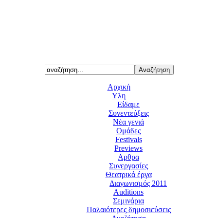
Αρχική
Υλη
Είδαμε
Συνεντεύξεις
Νέα γενιά
Ομάδες
Festivals
Previews
Αρθρα
Συνεργασίες
Θεατρικά έργα
Διαγωνισμός 2011
Auditions
Σεμινάρια
Παλαιότερες δημοσιεύσεις