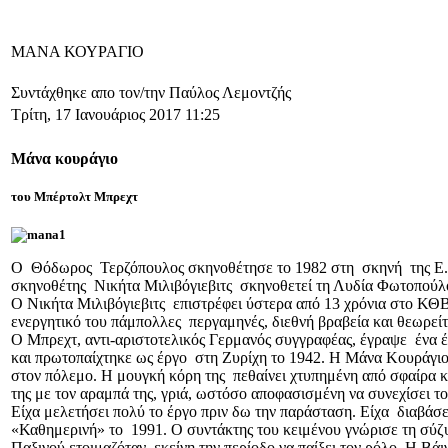
ΜΑΝΑ ΚΟΥΡΑΓΙΟ
Συντάχθηκε απο τον/την Παύλος Λεμοντζής
Τρίτη, 17 Ιανουάριος 2017 11:25
Μάνα κουράγιο
του Μπέρτολτ Μπρεχτ
Ο Θόδωρος Τερζόπουλος σκηνοθέτησε το 1982 στη σκηνή της Ε.Μ.
σκηνοθέτης Νικήτα Μιλιβόγιεβιτς σκηνοθετεί τη Λυδία Φωτοπούλ
Ο Νικήτα Μιλιβόγιεβιτς επιστρέφει ύστερα από 13 χρόνια στο Κ
ενεργητικό του πάμπολλες περγαμηνές, διεθνή βραβεία και θεωρείτ
Ο Μπρεχτ, αντι-αριστοτελικός Γερμανός συγγραφέας, έγραψε ένα
και πρωτοπαίχτηκε ως έργο στη Ζυρίχη το 1942. Η Μάνα Κουράγιο α
στον πόλεμο. Η μουγκή κόρη της πεθαίνει χτυπημένη από σφαίρα 
της με τον αραμπά της, γριά, ωστόσο αποφασισμένη να συνεχίσει το
Είχα μελετήσει πολύ το έργο πριν δω την παράσταση. Είχα διαβάσε
«Καθημερινή» το 1991. Ο συντάκτης του κειμένου γνώρισε τη σύζυγ
Παξινού ετοιμαζόταν εκείνη την περίοδο να παίξει τον ρόλο. Η Βά