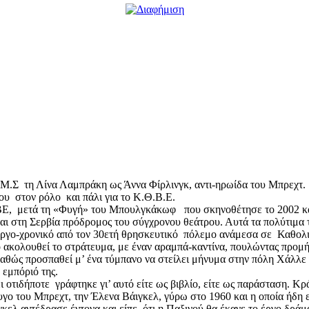
Σ τη Λίνα Λαμπράκη ως Άννα Φίρλινγκ, αντι-ηρωίδα του Μπρεχτ. 
ου στον ρόλο και πάλι για το Κ.Θ.Β.Ε.
ΘΒΕ, μετά τη «Φυγή» του Μπουλγκάκωφ που σκηνοθέτησε το 2002 κα
αι στη Σερβία πρόδρομος του σύγχρονου θεάτρου. Αυτά τα πολύτιμα 
 έργο-χρονικό από τον 30ετή θρησκευτικό πόλεμο ανάμεσα σε Καθολ
κολουθεί το στράτευμα, με έναν αραμπά-καντίνα, πουλώντας προμήθει
καθώς προσπαθεί μ’ ένα τύμπανο να στείλει μήνυμα στην πόλη Χάλλε
 εμπόριό της.
ι οτιδήποτε γράφτηκε γι’ αυτό είτε ως βιβλίο, είτε ως παράσταση. Κ
ο του Μπρεχτ, την Έλενα Βάιγκελ, γύρω στο 1960 και η οποία ήδη εί
ιγκελ αντέδρασε έντονα και είπε ότι η Παξινού θα έκανε το έργο δρά