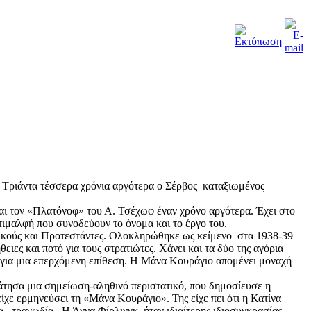
Τριάντα τέσσερα χρόνια αργότερα ο Σέρβος καταξιωμένος
ι τον «Πλατόνοφ» του Α. Τσέχωφ έναν χρόνο αργότερα. Έχει στο
τιμαλφή που συνοδεύουν το όνομα και το έργο του.
ικούς και Προτεστάντες. Ολοκληρώθηκε ως κείμενο στα 1938-39
ες και ποτό για τους στρατιώτες. Χάνει και τα δύο της αγόρια
 για μια επερχόμενη επίθεση. Η Μάνα Κουράγιο απομένει μοναχή
ράτησα μια σημείωση-αληθινό περιστατικό, που δημοσίευσε η
χε ερμηνεύσει τη «Μάνα Κουράγιο». Της είχε πει ότι η Κατίνα
μα, τραγωδία. Η Άννα Φίρλινγκ ήταν ιδιαίτερης ιδιοσυγκρασίας