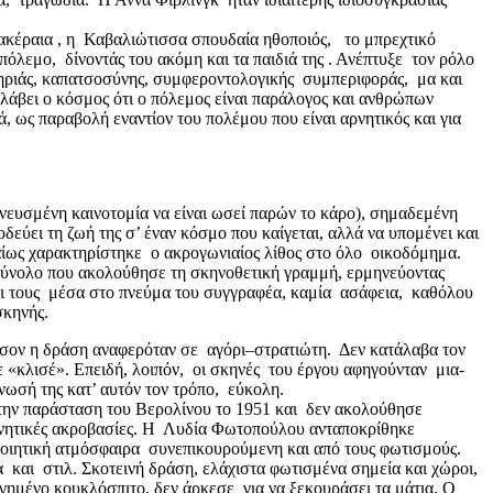
ακέραια , η Καβαλιώτισσα σπουδαία ηθοποιός, το μπρεχτικό
πόλεμο, δίνοντάς του ακόμη και τα παιδιά της . Ανέπτυξε τον ρόλο
νηριάς, καπατσοσύνης, συμφεροντολογικής συμπεριφοράς, μα και
λάβει ο κόσμος ότι ο πόλεμος είναι παράλογος και ανθρώπων
ά, ως παραβολή εναντίον του πολέμου που είναι αρνητικός και για
νευσμένη καινοτομία να είναι ωσεί παρών το κάρο), σημαδεμένη
δεύει τη ζωή της σ’ έναν κόσμο που καίγεται, αλλά να υπομένει και
καίως χαρακτηρίστηκε ο ακρογωνιαίος λίθος στο όλο οικοδόμημα.
σύνολο που ακολούθησε τη σκηνοθετική γραμμή, ερμηνεύοντας
ι τους μέσα στο πνεύμα του συγγραφέα, καμία ασάφεια, καθόλου
σκηνής.
εφόσον η δράση αναφερόταν σε αγόρι–στρατιώτη. Δεν κατάλαβα τον
 «κλισέ». Επειδή, λοιπόν, οι σκηνές του έργου αφηγούνταν μια-
νωσή της κατ’ αυτόν τον τρόπο, εύκολη.
α την παράσταση του Βερολίνου το 1951 και δεν ακολούθησε
φωνητικές ακροβασίες. Η Λυδία Φωτοπούλου ανταποκρίθηκε
ποιητική ατμόσφαιρα συνεπικουρούμενη και από τους φωτισμούς.
 και στιλ. Σκοτεινή δράση, ελάχιστα φωτισμένα σημεία και χώροι,
γημένο κουκλόσπιτο, δεν άρκεσε για να ξεκουράσει τα μάτια. Ο