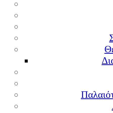
Θ
Δι
Παλαιότ