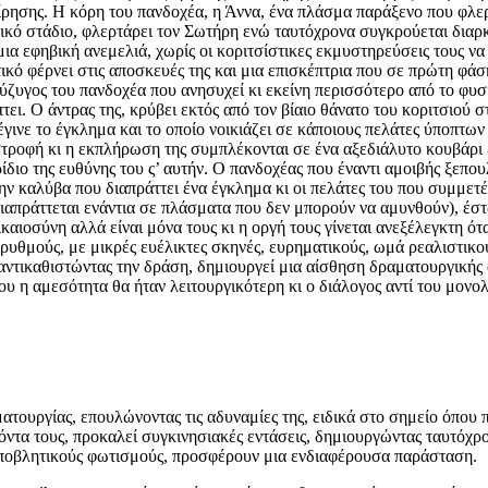
είρησης. Η κόρη του πανδοχέα, η Άννα, ένα πλάσμα παράξενο που φλερ
κό στάδιο, φλερτάρει τον Σωτήρη ενώ ταυτόχρονα συγκρούεται διαρκώ
 μια εφηβική ανεμελιά, χωρίς οι κοριτσίστικες εκμυστηρεύσεις τους ν
κό φέρνει στις αποσκευές της και μια επισκέπτρια που σε πρώτη φάση
σύζυγος του πανδοχέα που ανησυχεί κι εκείνη περισσότερο από το φυσ
ι. Ο άντρας της, κρύβει εκτός από τον βίαιο θάνατο του κοριτσιού στ
έγινε το έγκλημα και το οποίο νοικιάζει σε κάποιους πελάτες ύποπτ
στροφή κι η εκπλήρωση της συμπλέκονται σε ένα αξεδιάλυτο κουβάρι
ίδιο της ευθύνης του ς’ αυτήν. Ο πανδοχέας που έναντι αμοιβής ξεπουλ
στην καλύβα που διαπράττει ένα έγκλημα κι οι πελάτες του που συμμετ
διαπράττεται ενάντια σε πλάσματα που δεν μπορούν να αμυνθούν), έσ
ικαιοσύνη αλλά είναι μόνα τους κι η οργή τους γίνεται ανεξέλεγκτη ό
ς ρυθμούς, με μικρές ευέλικτες σκηνές, ευρηματικούς, ωμά ρεαλιστικ
 αντικαθιστώντας την δράση, δημιουργεί μια αίσθηση δραματουργικής 
υ η αμεσότητα θα ήταν λειτουργικότερη κι ο διάλογος αντί του μονολ
τουργίας, επουλώνοντας τις αδυναμίες της, ειδικά στο σημείο όπου 
σόντα τους, προκαλεί συγκινησιακές εντάσεις, δημιουργώντας ταυτόχρο
 υποβλητικούς φωτισμούς, προσφέρουν μια ενδιαφέρουσα παράσταση.