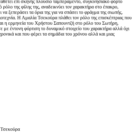
ταθέτει επί σκηνής πλούσιο ταμπεραμέντο, συγκινησιακό φόρτο
 ρόλο της φίλης της, αναδεικνύει τον χαρακτήρα στο έπακρο,
να ξεπεράσει τα όρια της για να σπάσει το φράγμα της σιωπής,
ιοτεχνία. Η Αμαλία Τσεκούρα πλάθει τον ρόλο της επισκέπτριας που
και η ερμηνεία του Χρήστου Σαπουντζή στο ρόλο του Σωτήρη,
 με έντονη φόρτιση το δυναμικό στοιχείο του χαρακτήρα αλλά όχι
ρονικά και που φέρει τα σημάδια του χρόνου αλλά και μιας
α Τσεκούρα