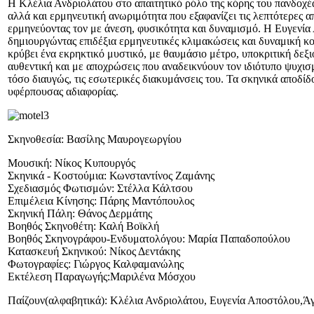
Η Κλέλια Ανδριολάτου στο απαιτητικό ρόλο της κόρης του πανδοχέα
αλλά και ερμηνευτική ανωριμότητα που εξαφανίζει τις λεπτότερες 
ερμηνεύοντας τον με άνεση, φυσικότητα και δυναμισμό. Η Ευγενία 
δημιουργώντας επιδέξια ερμηνευτικές κλιμακώσεις και δυναμική κο
κρύβει ένα εκρηκτικό μυστικό, με θαυμάσιο μέτρο, υποκριτική δεξ
αυθεντική και με αποχρώσεις που αναδεικνύουν τον ιδιότυπο ψυχι
τόσο διαυγώς, τις εσωτερικές διακυμάνσεις του. Τα σκηνικά αποδί
υφέρπουσας αδιαφορίας.
Σκηνοθεσία: Βασίλης Μαυρογεωργίου
Μουσική: Νίκος Κυπουργός
Σκηνικά - Κοστούμια: Κωνσταντίνος Ζαμάνης
Σχεδιασμός Φωτισμών: Στέλλα Κάλτσου
Επιμέλεια Κίνησης: Πάρης Μαντόπουλος
Σκηνική Πάλη: Θάνος Δερμάτης
Βοηθός Σκηνοθέτη: Καλή Βοϊκλή
Βοηθός Σκηνογράφου-Ενδυματολόγου: Μαρία Παπαδοπούλου
Κατασκευή Σκηνικού: Νίκος Δεντάκης
Φωτογραφίες: Γιώργος Καλφαμανώλης
Εκτέλεση Παραγωγής:Μαριλένα Μόσχου
Παίζουν(αλφαβητικά): Κλέλια Ανδριολάτου, Ευγενία Αποστόλου,