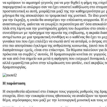
να κρύψουν το αιματηρό γεγονός για να μην θιχθεί η φήμη της επιχ
παρορμητικό κι ανώριμο σαν να έχει υποστεί καθήλωση στο στοματι
προστατευτική κι αυτή, μοιράζεται μαζί της την καθημερινότητα με
μήνυμα θα της αποκαλύψει το τρομακτικό της μυστικό. Το ίδιο μυστι
για την έκρηξη, η οποία θα ανατρέψει την επίπλαστη ισορροπία. Η 
αναστατωμένη, φαίνεται να γνωρίζει περισσότερα απ’ όσα αποκαλύπτε
πλάι στη λίμνη και την μυστηριώδη χρήση του δωματίου στο οποίο 
συνειδήσεων με πρόσχημα την αγωνία της επιβίωσης, η ακραία δια
αντιμέτωποι με μια τρομακτική συνθήκη κι ο καθένας θα έχει το μερ
γυναίκα του που έχει επιλέξει να σιωπά αντί να αντιδρά, ο άντρας 
στο πιο αποτρόπαιο έγκλημα της ανθρώπινης κοινωνίας, (αυτό που 
διαπράττουμε εμείς, είναι στο επίκεντρο. Τα θύματα παλεύουν για δ
πρόκειται να συμβεί ς’ αυτούς. Η δραματουργία κινείται σε γοργού
αν και από ένα σημείο και μετά η αφήγηση που εισχωρεί δυναμικά,
αλλά εμφανίζεται μόνο στην κλιμάκωση του φινάλε, εκεί ακριβώς πο
δραματουργίας.
Η παράσταση
Η σκηνοθεσία αξιοποιεί στο έπακρο τους γοργούς ρυθμούς της δραμα
στοιχεία, δίνει την ευκαιρία στους ηθοποιούς να αναδείξουν τα προ
θέμα, ατμόσφαιρες που μαζί με την λειτουργική μουσική και τους