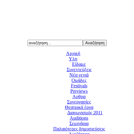
Αρχική
Υλη
Είδαμε
Συνεντεύξεις
Νέα γενιά
Ομάδες
Festivals
Previews
Αρθρα
Συνεργασίες
Θεατρικά έργα
Διαγωνισμός 2011
Auditions
Σεμινάρια
Παλαιότερες δημοσιεύσεις