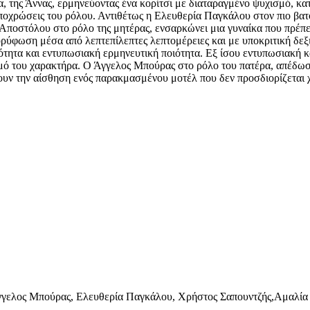
, της Άννας, ερμηνεύοντας ένα κορίτσι με διαταραγμένο ψυχισμό, κα
αποχρώσεις του ρόλου. Αντιθέτως η Ελευθερία Παγκάλου στον πιο βατό
Αποστόλου στο ρόλο της μητέρας, ενσαρκώνει μια γυναίκα που πρέπει 
ρύφωση μέσα από λεπτεπίλεπτες λεπτομέρειες και με υποκριτική δεξ
ιότητα και εντυπωσιακή ερμηνευτική ποιότητα. Εξ ίσου εντυπωσιακή 
σμό του χαρακτήρα. Ο Άγγελος Μπούρας στο ρόλο του πατέρα, απέδωσε
δουν την αίσθηση ενός παρακμασμένου μοτέλ που δεν προσδιορίζεται χ
Άγγελος Μπούρας, Ελευθερία Παγκάλου, Χρήστος Σαπουντζής,Αμαλί