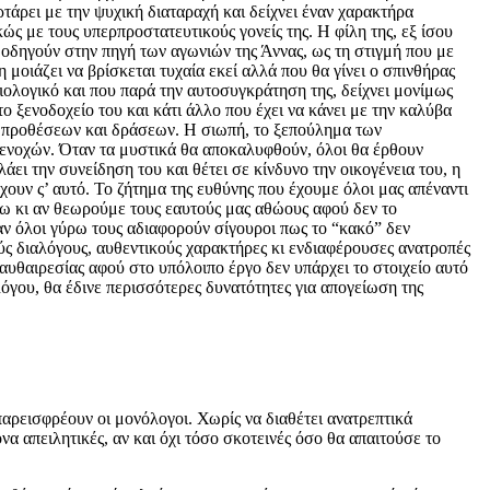
τάρει με την ψυχική διαταραχή και δείχνει έναν χαρακτήρα
ς με τους υπερπροστατευτικούς γονείς της. Η φίλη της, εξ ίσου
α οδηγούν στην πηγή των αγωνιών της Άννας, ως τη στιγμή που με
 μοιάζει να βρίσκεται τυχαία εκεί αλλά που θα γίνει ο σπινθήρας
ιολογικό και που παρά την αυτοσυγκράτηση της, δείχνει μονίμως
ο ξενοδοχείο του και κάτι άλλο που έχει να κάνει με την καλύβα
ων προθέσεων και δράσεων. Η σιωπή, το ξεπούλημα των
 ενοχών. Όταν τα μυστικά θα αποκαλυφθούν, όλοι θα έρθουν
άει την συνείδηση του και θέτει σε κίνδυνο την οικογένεια του, η
έχουν ς’ αυτό. Το ζήτημα της ευθύνης που έχουμε όλοι μας απέναντι
τω κι αν θεωρούμε τους εαυτούς μας αθώους αφού δεν το
ταν όλοι γύρω τους αδιαφορούν σίγουροι πως το “κακό” δεν
ούς διαλόγους, αυθεντικούς χαρακτήρες κι ενδιαφέρουσες ανατροπές
αυθαιρεσίας αφού στο υπόλοιπο έργο δεν υπάρχει το στοιχείο αυτό
όγου, θα έδινε περισσότερες δυνατότητες για απογείωση της
παρεισφρέουν οι μονόλογοι. Χωρίς να διαθέτει ανατρεπτικά
να απειλητικές, αν και όχι τόσο σκοτεινές όσο θα απαιτούσε το