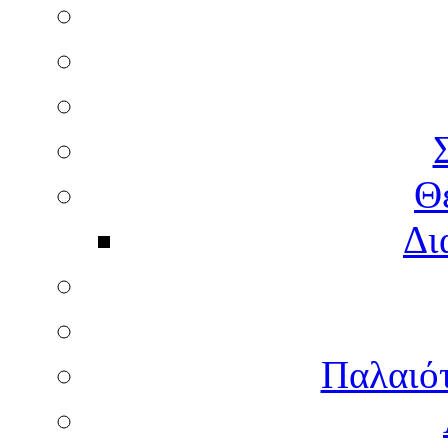
Θ
Δι
Παλαιότ