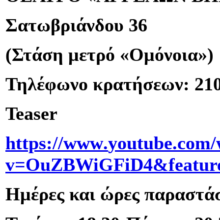
Σατωβριάνδου 36
(Στάση μετρό «Ομόνοια»)
Τηλέφωνο κρατήσεων: 210
Teaser
https
://
www
.
youtube
.
com
/
v
=
OuZBWiGFiD
4&
featur
Ημέρες και ώρες παραστά